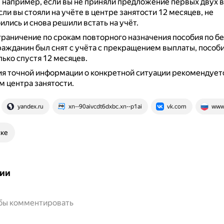
 например, если вы не приняли предложение первых двух в
если вы стояли на учёте в центре занятости 12 месяцев, не
лись и снова решили встать на учёт.
граничение по срокам повторного назначения пособия по б
ражданин был снят с учёта с прекращением выплаты, пособ
лько спустя 12 месяцев.
я точной информации о конкретной ситуации рекомендует
м центра занятости.
yandex.ru
xn--90aivcdt6dxbc.xn--p1ai
vk.com
www.
ске
ии
обы комментировать