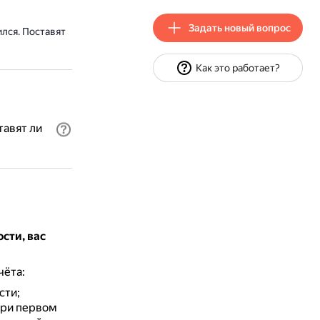
Задать новый вопрос
ился. Поставят
Как это работает?
тавят ли
ости, вас
чёта:
сти;
при первом