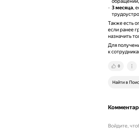
обращении,
3 месяца
, 
трудоустрои
Также есть о
если ранее г
назначить то
Для получени
к сотрудника
0
Найти в Пои
Комментар
Войдите, чт