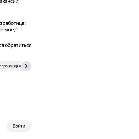
акансий;
езработице:
ие могут
ся обратиться
gosuslugi.ru
dzen.ru
dagmintrud.ru
www.kdelo.ru
Войти