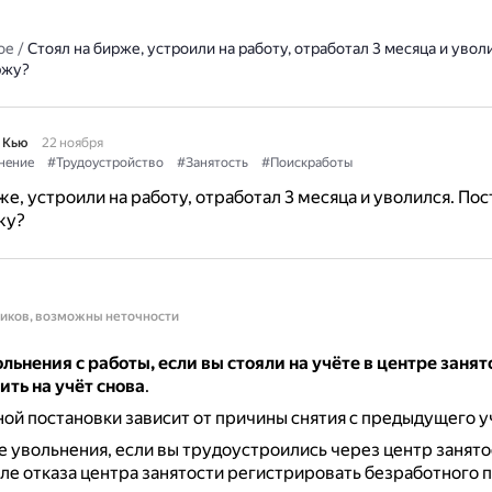
ое
/
Стоял на бирже, устроили на работу, отработал 3 месяца и увол
ржу?
 Кью
22 ноября
нение
#Трудоустройство
#Занятость
#Поискработы
же, устроили на работу, отработал 3 месяца и уволился. Пос
жу?
ников, возможны неточности
ольнения с работы, если вы стояли на учёте в центре занят
ить на учёт снова
.
ой постановки зависит от причины снятия с предыдущего у
 увольнения, если вы трудоустроились через центр занято
ле отказа центра занятости регистрировать безработного 