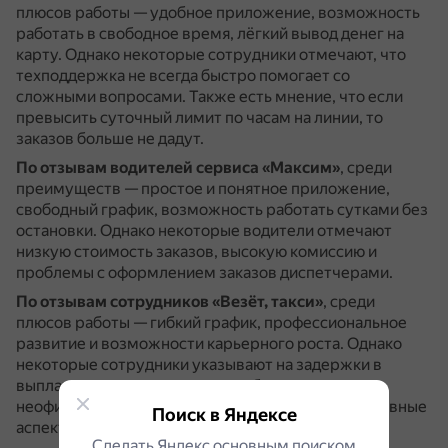
плюсов работы — удобное приложение, возможность
работать в свободное время, лёгкий вывод денег на
карту.
Однако некоторые сотрудники отмечают, что
техподдержка не всегда быстро помогает со
сложными вопросами.
Также есть мнение, что если
превысить суточный лимит по часам на линии, то
заказов больше не дадут.
По отзывам водителей сервиса «Максим»
, среди
преимуществ — простое и понятное приложение,
свободный график, возможность работать сутками без
остановки.
Однако некоторые водители отмечают
низкую стоимость заказов, высокую комиссию и
проблемы с оформлением заказов диспетчерами.
По отзывам сотрудников «Везёт, такси»
, среди
плюсов работы — гибкий график, профессиональное
развитие и возможности карьерного роста.
Однако
некоторые сотрудники указывают на задержки в
выплате зарплаты, низкую заработную плату,
неофициальное трудоустройство и другие негативные
Поиск в Яндексе
аспекты.
Сделать Яндекс основным поиском