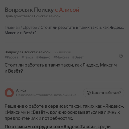
Вопросы к Поиску 
с Алисой
Примеры ответов Поиска с Алисой
Главная
/
Другое
/
Стоит ли работать в таких такси, как Яндекс,
Максим и Везёт?
Вопрос для Поиска с Алисой
22 ноября
#Работа
#Такси
#Яндекс
#Максим
#Везёт
Стоит ли работать в таких такси, как Яндекс, Максим
и Везёт?
Алиса
Как это работает?
На основе источников, возможны неточности
Решение о работе в сервисах такси, таких как «Яндекс»,
«Максим» и «Везёт», должно основываться на личных
предпочтениях и потребностях.
По отзывам сотрудников «Яндекс.Такси»
, среди