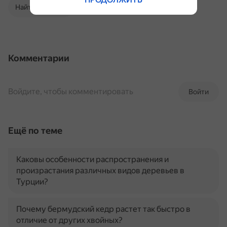
Найти в Поиске
Комментарии
Войдите, чтобы комментировать
Войти
Ещё по теме
Каковы особенности распространения и
произрастания различных видов деревьев в
Турции?
Почему бермудский кедр растет так быстро в
отличие от других хвойных?