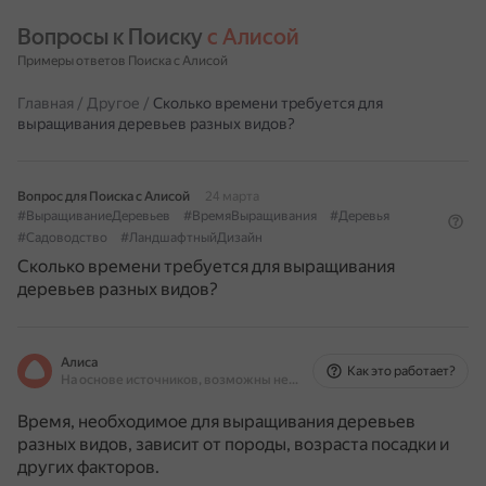
Вопросы к Поиску 
с Алисой
Примеры ответов Поиска с Алисой
Главная
/
Другое
/
Сколько времени требуется для
выращивания деревьев разных видов?
Вопрос для Поиска с Алисой
24 марта
#ВыращиваниеДеревьев
#ВремяВыращивания
#Деревья
#Садоводство
#ЛандшафтныйДизайн
Сколько времени требуется для выращивания
деревьев разных видов?
Алиса
Как это работает?
На основе источников, возможны неточности
Время, необходимое для выращивания деревьев
разных видов, зависит от породы, возраста посадки и
других факторов.