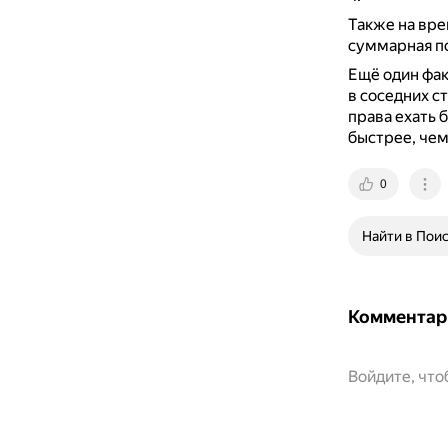
Также на вре
суммарная по
Ещё один фак
в соседних с
права ехать 
быстрее, чем
0
Найти в Пои
Комментар
Войдите, чт