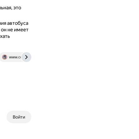
ьная, это
ния автобуса
 он не имеет
хать
www.consultant.ru
Войти