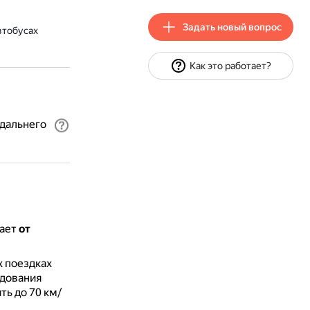
Задать новый вопрос
втобусах
Как это работает?
 дальнего
мает
от
х поездках
едования
ть до 70 км/