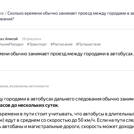
ое
/
Сколько времени обычно занимает проезд между городами в а
ования?
а с Алисой
26 февраля
льниеПоездки
#Транспорт
#Расписание
#Путешествие
ени обычно занимает проезд между городами в автобусах
ников, возможны неточности
 городами в автобусах дальнего следования обычно зани
асов до нескольких суток
.
времени в пути стоит учитывать, что автобусы в длительны
м) едут в среднем со скоростью до 50 км/ч.
Если на пути сл
ь автобаны и магистральные дороги, скорость может доходи