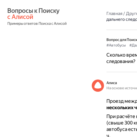
Вопросы к Поиску 
Главная
/
Друг
с Алисой
дальнего след
Примеры ответов Поиска с Алисой
Вопрос для Поиск
#Автобусы
#Да
Сколько врем
следования?
Алиса
На основе источ
Проезд между
нескольких ч
При расчёте 
(свыше 300 к
автобуса ест
ч.