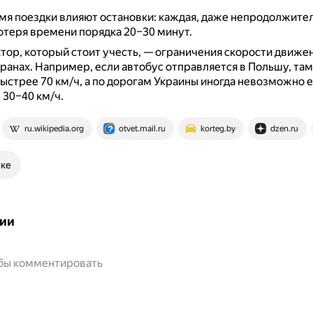
мя поездки влияют остановки: каждая, даже непродолжител
теря времени порядка 20–30 минут.
тор, который стоит учесть, — ограничения скорости движе
транах.
Например, если автобус отправляется в Польшу, там
быстрее 70 км/ч, а по дорогам Украины иногда невозможно е
 30–40 км/ч.
ru.wikipedia.org
otvet.mail.ru
korteg.by
dzen.ru
ске
ии
обы комментировать