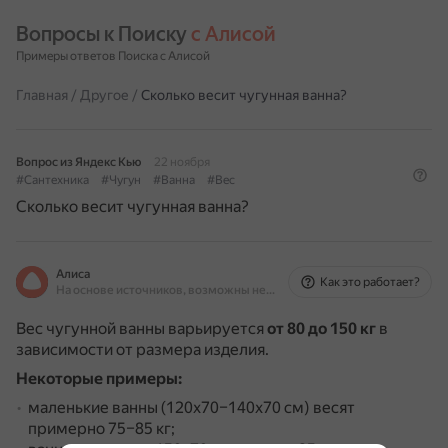
Вопросы к Поиску 
с Алисой
Примеры ответов Поиска с Алисой
Главная
/
Другое
/
Сколько весит чугунная ванна?
Вопрос из Яндекс Кью
22 ноября
#Сантехника
#Чугун
#Ванна
#Вес
Сколько весит чугунная ванна?
Алиса
Как это работает?
На основе источников, возможны неточности
Вес чугунной ванны варьируется
от 80 до 150 кг
в
зависимости от размера изделия.
Некоторые примеры:
маленькие ванны (120х70–140х70 см) весят
примерно 75–85 кг;