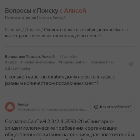
Вопросы к Поиску 
с Алисой
Примеры ответов Поиска с Алисой
Главная
/
Другое
/
Сколько туалетных кабин должно быть в
кафе с разным количеством посадочных мест?
Вопрос для Поиска с Алисой
14 октября
#Кафе
#ТуалетныеКабины
#НормыСанПиН
#БизнесПлан
#ДизайнКафе
Сколько туалетных кабин должно быть в кафе с
разным количеством посадочных мест?
Алиса
Как это работает?
На основе источников, возможны неточности
Согласно СанПиН 2.3/2.4.3590-20 «Санитарно-
эпидемиологические требования к организации
общественного питания населения», для посетителей и