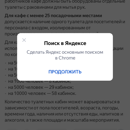
работников кафе должны быть оборудованы отдельные
туалеты с раковинами для мытья рук.
Для кафе с менее 25 посадочными местами
допускается наличие одного туалета для посетителей и
персонала с входом, изолированным от
производственных и складских помещений.
Для кафе с большим количеством мест можно
Поиск в Яндексе
использовать следующие усреднённые рекомендации
Сделать Яндекс основным поиском
по количеству туалетных кабин:
в Сhrome
на 50 человек — 2 кабинки;
на 100 человек — 3 кабинки;
ПРОДОЛЖИТЬ
на 500 человек — 6 кабинок;
на 1000 человек — 8 кабинок;
на 5000 человек — 29 кабинок;
на 10000 человек — 58 кабинок.
Количество туалетных кабин может варьироваться в
зависимости от пола посетителей, возраста, погоды,
времени года, наличия или отсутствия еды, напитков и
алкоголя, а также площади и масштаба мероприятия.