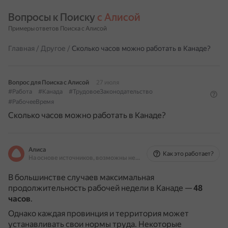
Вопросы к Поиску 
с Алисой
Примеры ответов Поиска с Алисой
Главная
/
Другое
/
Сколько часов можно работать в Канаде?
Вопрос для Поиска с Алисой
27 июля
#Работа
#Канада
#ТрудовоеЗаконодательство
#РабочееВремя
Сколько часов можно работать в Канаде?
Алиса
Как это работает?
На основе источников, возможны неточности
В большинстве случаев максимальная
продолжительность рабочей недели в Канаде —
48
часов
.
Однако каждая провинция и территория может
устанавливать свои нормы труда.
Некоторые