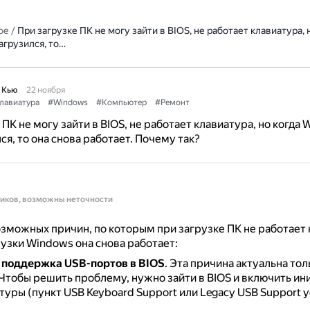
ое
/
При загрузке ПК не могу зайти в BIOS, не работает клавиатура, 
агрузился, то…
 Кью
22 ноября
лавиатура
#Windows
#Компьютер
#Ремонт
 ПК не могу зайти в BIOS, не работает клавиатура, но когда
ся, то она снова работает. Почему так?
ников, возможны неточности
зможных причин, по которым при загрузке ПК не работает 
рузки Windows она снова работает:
поддержка USB-портов в BIOS
.
Эта причина актуальна тол
Чтобы решить проблему, нужно зайти в BIOS и включить и
уры (пункт USB Keyboard Support или Legacy USB Support у