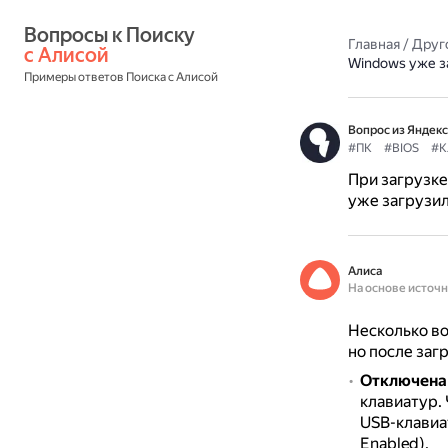
Вопросы к Поиску 
Главная
/
Друг
с Алисой
Windows уже з
Примеры ответов Поиска с Алисой
Вопрос из Яндекс
#ПК
#BIOS
#К
При загрузке
уже загрузил
Алиса
На основе источ
Несколько во
но после заг
Отключена 
клавиатур.
USB-клавиат
Enabled).