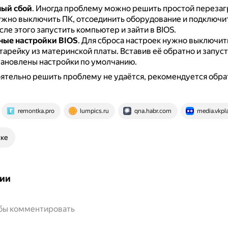
ый сбой
.
Иногда проблему можно решить простой перезаг
ужно выключить ПК, отсоединить оборудование и подключит
сле этого запустить компьютер и зайти в BIOS.
ные настройки BIOS
.
Для сброса настроек нужно выключи
атарейку из материнской платы.
Вставив её обратно и запуст
тановлены настройки по умолчанию.
ятельно решить проблему не удаётся, рекомендуется обра
remontka.pro
lumpics.ru
qna.habr.com
media.vkpla
ске
ии
обы комментировать