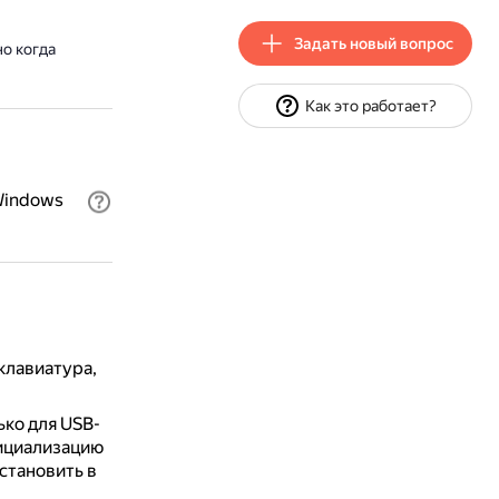
Задать новый вопрос
но когда
Как это работает?
 Windows
клавиатура,
ько для USB-
нициализацию
становить в