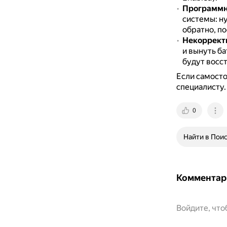
Программн
системы: н
обратно, по
Некоррект
и вынуть б
будут восс
Если самосто
специалисту.
0
Найти в Пои
Комментар
Войдите, чт