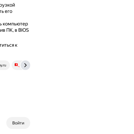
рузкой
ь его
ть компьютер
ив ПК, в BIOS
титься к
y.ru
ocomp.info
Войти