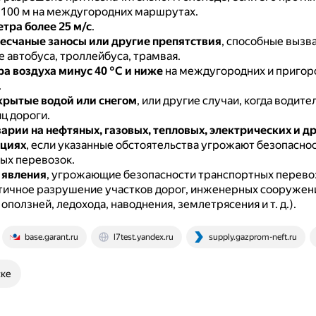
100 м на междугородних маршрутах.
етра более 25 м/с
.
есчаные заносы или другие препятствия
, способные вызв
 автобуса, троллейбуса, трамвая.
а воздуха минус 40 °С и ниже
на междугородних и пригор
.
крытые водой или снегом
, или другие случаи, когда водите
ц дороги.
арии на нефтяных, газовых, тепловых, электрических и д
циях
, если указанные обстоятельства угрожают безопасно
ых перевозок.
 явления
, угрожающие безопасности транспортных перево
стичное разрушение участков дорог, инженерных сооружен
оползней, ледохода, наводнения, землетрясения и т. д.).
base.garant.ru
l7test.yandex.ru
supply.gazprom-neft.ru
ске