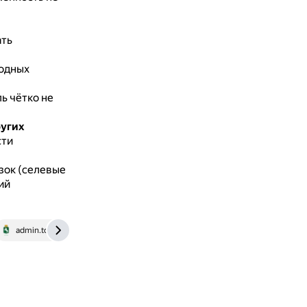
ать
одных
ль чётко не
ругих
сти
зок (селевые
ий
admin.tomsk.ru
admshapsha.ru
gkh.adm-nao.ru