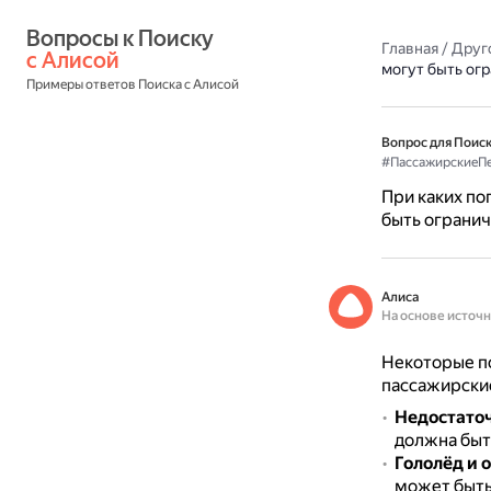
Вопросы к Поиску 
Главная
/
Друг
с Алисой
могут быть ог
Примеры ответов Поиска с Алисой
Вопрос для Поиск
#ПассажирскиеП
При каких по
быть ограни
Алиса
На основе источ
Некоторые по
пассажирски
Недостато
должна быть
Гололёд и 
может быть