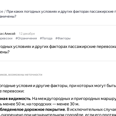
ое
/
При каких погодных условиях и других факторах пассажирские 
раничены?
а с Алисой
12 декабря
еревозки
#Ограничения
#Погода
#Факторы
годных условиях и других факторах пассажирские перевозк
чены?
ников, возможны неточности
годные условия и другие факторы, при которых могут быт
е перевозки:
чная видимость
.
На междугородных и пригородных маршру
 менее 50 м, на городских — менее 30 м.
обледенелое дорожное покрытие
.
В исключительных случа
 разрешено при незначительном гололёде, если его протя