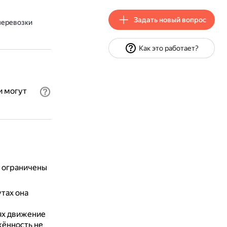
Задать новый вопрос
перевозки
Как это работает?
и могут
ь ограничены
тах она
ях движение
жённость не