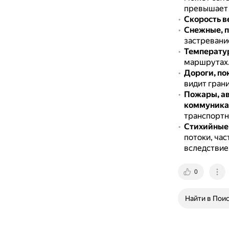
превышает 
Скорость в
Снежные, п
застревание
Температур
маршрутах
Дороги, по
видит грани
Пожары, ав
коммуника
транспортн
Стихийные
потоки, ча
вследствие 
0
Найти в Пои