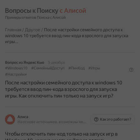
Вопросы к Поиску 
с Алисой
Примеры ответов Поиска с Алисой
Главная
/
Другое
/
После настройки семейного доступа к
windows 10 требуется ввод пин-кода взрослого для запуска
игры…
Вопрос из Яндекс Кью
5 декабря
#Windows10
#СемейныйДоступ
#ПинКод
#Игры
#Настройки
После настройки семейного доступа к windows 10
требуется ввод пин-кода взрослого для запуска
игры. Как отключить пин только на запуск игр?
Алиса
Как это работает?
На основе источников, возможны неточности
Чтобы отключить пин-код только на запуск игр в