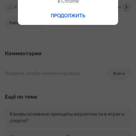
в Сhrome
0
yandex.ru
lifehacker.ru
remontka.pro
ПРОДОЛЖИТЬ
Найти в Поиске
Комментарии
Войдите, чтобы комментировать
Войти
Ещё по теме
Каковы основные принципы вероятности в играх и
спорте?