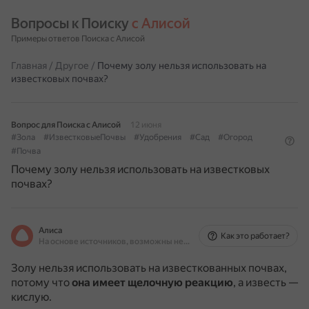
Вопросы к Поиску 
с Алисой
Примеры ответов Поиска с Алисой
Главная
/
Другое
/
Почему золу нельзя использовать на
известковых почвах?
Вопрос для Поиска с Алисой
12 июня
#Зола
#ИзвестковыеПочвы
#Удобрения
#Сад
#Огород
#Почва
Почему золу нельзя использовать на известковых
почвах?
Алиса
Как это работает?
На основе источников, возможны неточности
Золу нельзя использовать на известкованных почвах,
потому что
она имеет щелочную реакцию
, а известь —
кислую.