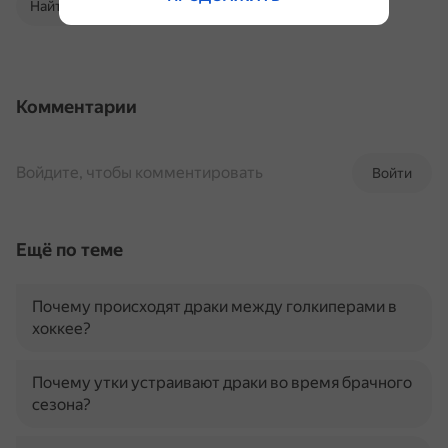
Найти в Поиске
Комментарии
Войдите, чтобы комментировать
Войти
Ещё по теме
Почему происходят драки между голкиперами в
хоккее?
Почему утки устраивают драки во время брачного
сезона?