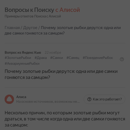
Вопросы к Поиску 
с Алисой
Примеры ответов Поиска с Алисой
Главная
/
Другое
/
Почему золотые рыбки дерутся: одна или
две самки гоняются за самцом?
Вопрос из Яндекс Кью
22 ноября
#ЗолотыеРыбки
#Драка
#Самки
#Самец
#ПоведениеРыбок
#АквариумныеРыбки
Почему золотые рыбки дерутся: одна или две самки
гоняются за самцом?
Алиса
Как это работает?
На основе источников, возможны неточности
Несколько причин, по которым золотые рыбки могут
драться, в том числе когда одна или две самки гоняются
за самцом: