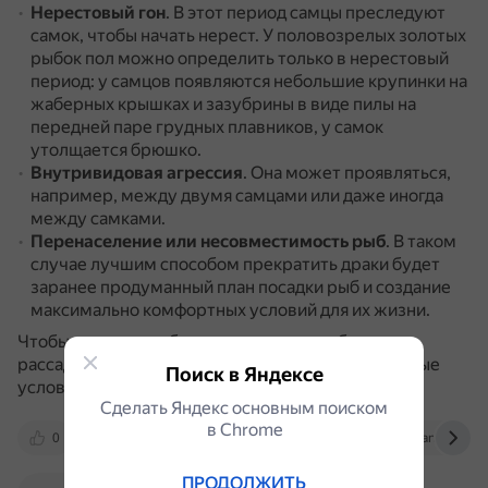
Нерестовый гон
.
В этот период самцы преследуют
самок, чтобы начать нерест.
У половозрелых золотых
рыбок пол можно определить только в нерестовый
период: у самцов появляются небольшие крупинки на
жаберных крышках и зазубрины в виде пилы на
передней паре грудных плавников, у самок
утолщается брюшко.
Внутривидовая агрессия
.
Она может проявляться,
например, между двумя самцами или даже иногда
между самками.
Перенаселение или несовместимость рыб
.
В таком
случае лучшим способом прекратить драки будет
заранее продуманный план посадки рыб и создание
максимально комфортных условий для их жизни.
Чтобы решить проблему, можно попробовать
рассадить рыбок на время, обеспечить нормальные
Поиск в Яндексе
условия жизни.
Сделать Яндекс основным поиском
в Сhrome
0
fanfishka.ru
otvet.mail.ru
yandex.ru
ПРОДОЛЖИТЬ