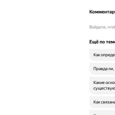
Комментар
Войдите, чт
Ещё по тем
Как опреде
Правда ли,
Какие осно
существую
Как связан