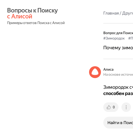
Вопросы к Поиску 
Главная
/
Друг
с Алисой
Примеры ответов Поиска с Алисой
Вопрос для Поиск
#Зимородок
#П
Почему зимор
Алиса
На основе источ
Зимородок сч
способен раз
0
Найти в Пои