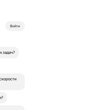
Войти
х задач?
 скорости
и?