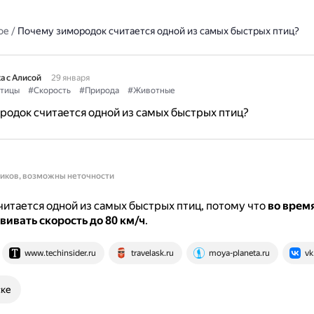
ое
/
Почему зимородок считается одной из самых быстрых птиц?
а с Алисой
29 января
тицы
#Скорость
#Природа
#Животные
одок считается одной из самых быстрых птиц?
ников, возможны неточности
итается одной из самых быстрых птиц, потому что
во время
вивать скорость до 80 км/ч
.
www.techinsider.ru
travelask.ru
moya-planeta.ru
vk
ске