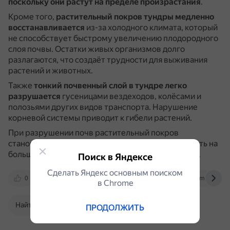
поскольку они растут на пределе произрастания
.
Кроме того,
растительный покров тундры медленно
восстанавливается
из-за холодного климата, который
не способствует быстрому увеличению плодородного
слоя почвы.
Остатки живых организмов долго
разлагаются, что создаёт трудности для выживания
растений и животных.
Также
тонкий почвенный слой в тундре легко
разрушается
гусеницами вездеходов, колёсами и
полозьями других видов транспорта.
Нарушение
корневой системы приводит к гибели растений.
При разрушении почв растительный покров
становится беднее, животные вынуждены кочевать на
большие расстояния или погибать от бескормицы.
Поиск в Яндексе
Сделать Яндекс основным поиском
0
reshak.ru
nsportal.ru
otvet.mail.ru
в Сhrome
Найти в Поиске
ПРОДОЛЖИТЬ