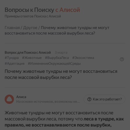
Вопросы к Поиску 
с Алисой
Примеры ответов Поиска с Алисой
Главная
/
Другое
/
Почему животные тундры не могут
восстановиться после массовой вырубки леса?
Вопрос для Поиска с Алисой
3 марта
#Тундра
#Животные
#ВырубкаЛеса
#Экосистема
#Адаптация
#ИзменениеОкружающейСреды
Почему животные тундры не могут восстановиться
после массовой вырубки леса?
Алиса
Как это работает?
На основе источников, возможны неточности
Животные тундры не могут восстановиться после
массовой вырубки леса, потому что
леса в тундре, как
правило, не восстанавливаются после вырубки,