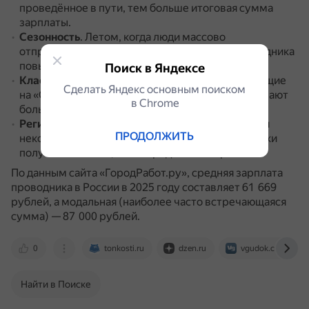
проведённое в пути, тем больше итоговая сумма
зарплаты.
Сезонность
.
Летом, когда люди массово
отправляются путешествовать, нагрузка проводника
повышается, а вслед за ней и доход.
Поиск в Яндексе
Класс поезда
.
Например, проводники, работающие
Сделать Яндекс основным поиском
на «Сапсане» или другом элитном поезде, получают
в Сhrome
больше.
Регион
.
В Москве, Грозном, Санкт-Петербурге и
ПРОДОЛЖИТЬ
некоторых городах Дальнего Востока проводники
получают больше, чем в среднем по стране.
По данным сайта «ГородРабот.ру», средняя зарплата
проводника в России в 2025 году составляет 61 669
рублей, а модальная (наиболее часто встречающаяся
сумма) — 87 000 рублей.
0
tonkosti.ru
dzen.ru
vgudok.com
Найти в Поиске