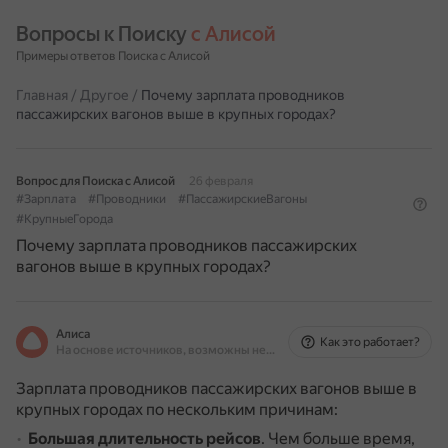
Вопросы к Поиску 
с Алисой
Примеры ответов Поиска с Алисой
Главная
/
Другое
/
Почему зарплата проводников
пассажирских вагонов выше в крупных городах?
Вопрос для Поиска с Алисой
26 февраля
#Зарплата
#Проводники
#ПассажирскиеВагоны
#КрупныеГорода
Почему зарплата проводников пассажирских
вагонов выше в крупных городах?
Алиса
Как это работает?
На основе источников, возможны неточности
Зарплата проводников пассажирских вагонов выше в
крупных городах по нескольким причинам:
Большая длительность рейсов
.
Чем больше время,