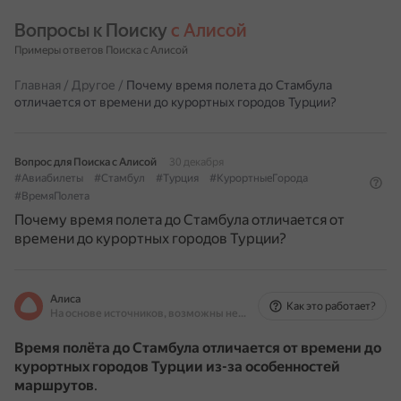
Вопросы к Поиску 
с Алисой
Примеры ответов Поиска с Алисой
Главная
/
Другое
/
Почему время полета до Стамбула
отличается от времени до курортных городов Турции?
Вопрос для Поиска с Алисой
30 декабря
#Авиабилеты
#Стамбул
#Турция
#КурортныеГорода
#ВремяПолета
Почему время полета до Стамбула отличается от
времени до курортных городов Турции?
Алиса
Как это работает?
На основе источников, возможны неточности
Время полёта до Стамбула отличается от времени до
курортных городов Турции из-за особенностей
маршрутов
.