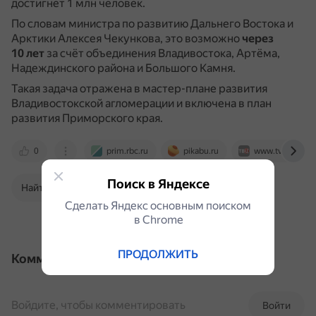
достигнет 1 млн человек.
По словам министра по развитию Дальнего Востока и
Арктики Алексея Чекункова, это возможно
через
10 лет
за счёт объединения Владивостока, Артёма,
Надеждинского района и Большого Камня.
Такая задача отражена в мастер-плане развития
Владивостокской агломерации и включена в план
развития Приморского края.
0
prim.rbc.ru
pikabu.ru
www.tvc.ru
Поиск в Яндексе
Найти в Поиске
Сделать Яндекс основным поиском
в Сhrome
ПРОДОЛЖИТЬ
Комментарии
Войдите, чтобы комментировать
Войти