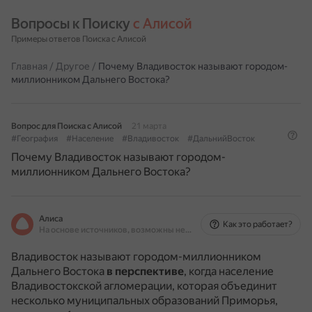
Вопросы к Поиску 
с Алисой
Примеры ответов Поиска с Алисой
Главная
/
Другое
/
Почему Владивосток называют городом-
миллионником Дальнего Востока?
Вопрос для Поиска с Алисой
21 марта
#География
#Население
#Владивосток
#ДальнийВосток
Почему Владивосток называют городом-
миллионником Дальнего Востока?
Алиса
Как это работает?
На основе источников, возможны неточности
Владивосток называют городом-миллионником
Дальнего Востока
в перспективе
, когда население
Владивостокской агломерации, которая объединит
несколько муниципальных образований Приморья,