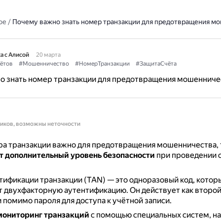
ое
/
Почему важно знать номер транзакции для предотвращения м
а с Алисой
20 марта
ётов
#Мошенничество
#НомерТранзакции
#ЗащитаСчёта
о знать номер транзакции для предотвращения мошенниче
ников, возможны неточности
а транзакции важно для предотвращения мошенничества, 
т дополнительный уровень безопасности
при проведении 
ификации транзакции (TAN) — это одноразовый код, котор
т двухфакторную аутентификацию.
Он действует как второ
 помимо пароля для доступа к учётной записи.
мониторинг транзакций
с помощью специальных систем, н