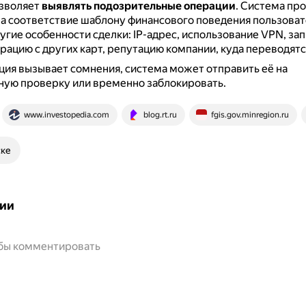
озволяет
выявлять подозрительные операции
.
Система про
а соответствие шаблону финансового поведения пользовате
угие особенности сделки: IP-адрес, использование VPN, за
рацию с других карт, репутацию компании, куда переводятс
ция вызывает сомнения, система может отправить её на
ную проверку или временно заблокировать.
www.investopedia.com
blog.rt.ru
fgis.gov.minregion.ru
ске
ии
обы комментировать