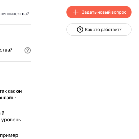
Задать новый вопрос
ошенничества?
Как это работает?
ства?
так как
он
онлайн-
ый
й уровень
апример