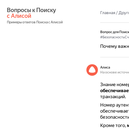
Вопросы к Поиску 
Главная
/
Друг
с Алисой
Примеры ответов Поиска с Алисой
Вопрос для Поиск
#БезопасностьСч
Почему важн
Алиса
На основе источ
Знание номер
обеспечивае
транзакций.
Номер аутент
обеспечивае
безопасности
Кроме того,