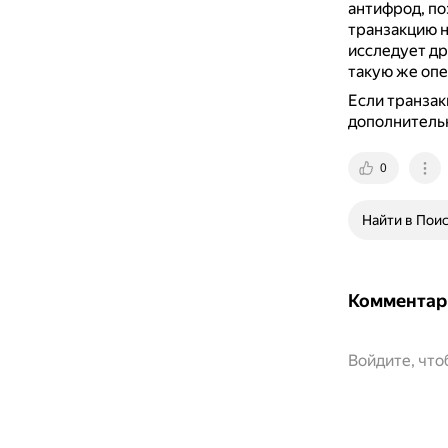
антифрод, п
транзакцию н
исследует др
такую же опе
Если транзак
дополнитель
0
Найти в Пои
Комментар
Войдите, чт