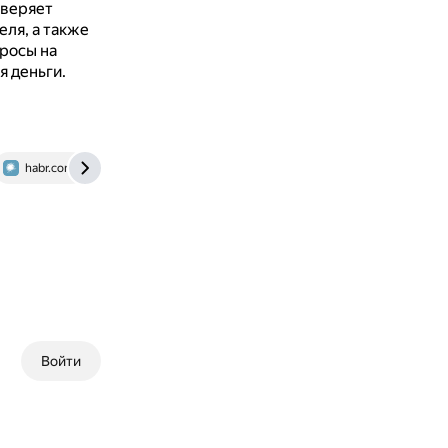
веряет
ля, а также
просы на
я деньги.
habr.com
brobank.ru
Войти