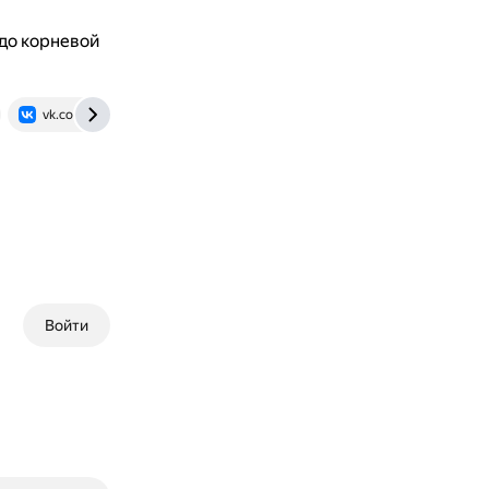
 до корневой
vk.com
Войти