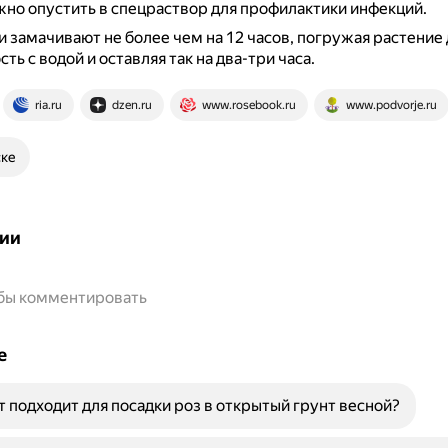
но опустить в спецраствор для профилактики инфекций.
 замачивают не более чем на 12 часов, погружая растение
ть с водой и оставляя так на два-три часа.
ria.ru
dzen.ru
www.rosebook.ru
www.podvorje.ru
ске
ии
обы комментировать
е
т подходит для посадки роз в открытый грунт весной?