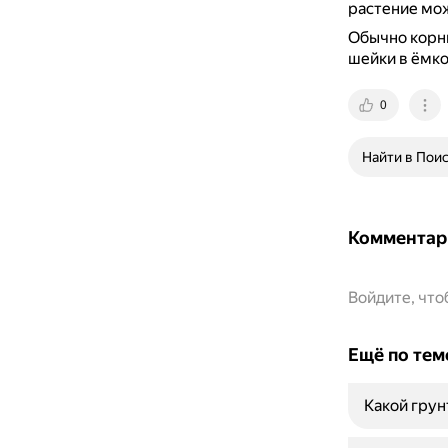
растение мож
Обычно корни
шейки в ёмкос
0
Найти в Пои
Комментар
Войдите, чт
Ещё по тем
Какой грун