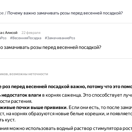
ое
/
Почему важно замачивать розы перед весенней посадкой?
а с Алисой
22 февраля
аРоз
#ВесенняяПосадка
#ЗамачиваниеРоз
о замачивать розы перед весенней посадкой?
ников, возможны неточности
роз перед весенней посадкой важно, потому что это пом
 недостаток влаги
в корнях саженца.
Это способствует лу
сти растения.
 живые почки выше прививки
.
Если они есть, то после зам
ст, на корнях образуются новые белые корешки, и появляет
ь куст.
ния можно использовать водный раствор стимулятора рос