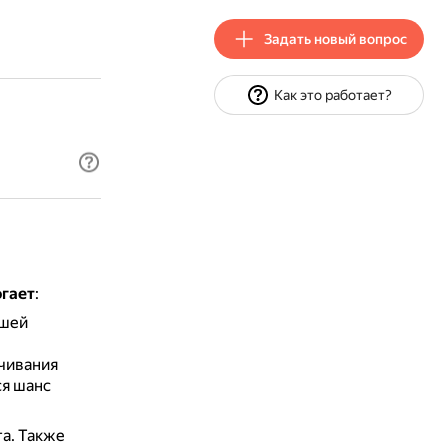
Задать новый вопрос
Как это работает?
огает
:
чшей
ачивания
ся шанс
та.
Также