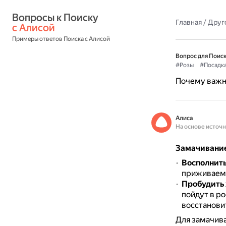
Вопросы к Поиску 
Главная
/
Друг
с Алисой
Примеры ответов Поиска с Алисой
Вопрос для Поиск
#Розы
#Посадк
Почему важн
Алиса
На основе источ
Замачивание 
Восполнить
приживаемо
Пробудить
пойдут в ро
восстановит
Для замачива