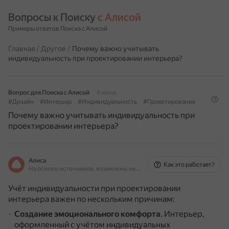
Вопросы к Поиску 
с Алисой
Примеры ответов Поиска с Алисой
Главная
/
Другое
/
Почему важно учитывать
индивидуальность при проектировании интерьера?
Вопрос для Поиска с Алисой
4 июня
#Дизайн
#Интерьер
#Индивидуальность
#Проектирование
Почему важно учитывать индивидуальность при
проектировании интерьера?
Алиса
Как это работает?
На основе источников, возможны неточности
Учёт индивидуальности при проектировании
интерьера важен по нескольким причинам:
Создание эмоционального комфорта
.
Интерьер,
оформленный с учётом индивидуальных