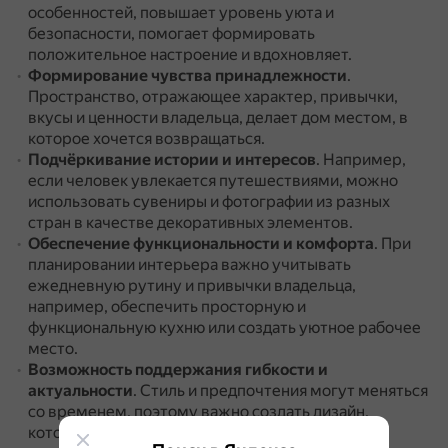
особенностей, повышает уровень уюта и
безопасности, помогает формировать
положительное настроение и вдохновляет.
Формирование чувства принадлежности
.
Пространство, отражающее характер, привычки,
вкусы и ценности владельца, делает дом местом, в
которое хочется возвращаться.
Подчёркивание истории и интересов
.
Например,
если человек увлекается путешествиями, можно
использовать сувениры и фотографии из разных
стран в качестве декоративных элементов.
Обеспечение функциональности и комфорта
.
При
планировании интерьера важно учитывать
ежедневную рутину и привычки владельца,
например, обеспечить просторную и
функциональную кухню или создать уютное рабочее
место.
Возможность поддержания гибкости и
актуальности
.
Стиль и предпочтения могут меняться
со временем, поэтому важно создать дизайн,
который можно легко изменить и обновить.