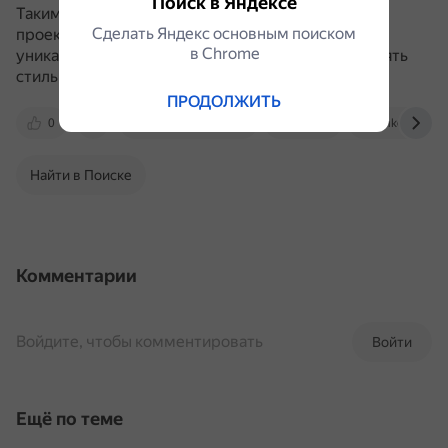
Поиск в Яндексе
Таким образом, учёт индивидуальности при
Сделать Яндекс основным поиском
проектировании интерьера позволяет создать
в Сhrome
уникальное пространство, которое будет дополнять
стиль жизни и индивидуальность владельца.
ПРОДОЛЖИТЬ
0
interiordesign1.ru
vae.by
mkomov.co
Найти в Поиске
Комментарии
Войдите, чтобы комментировать
Войти
Ещё по теме