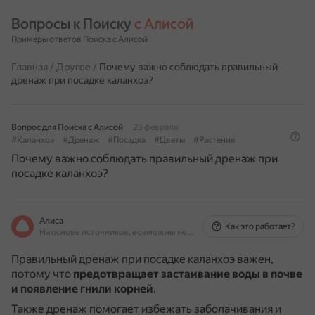
Вопросы к Поиску 
с Алисой
Примеры ответов Поиска с Алисой
Главная
/
Другое
/
Почему важно соблюдать правильный
дренаж при посадке каланхоэ?
Вопрос для Поиска с Алисой
28 февраля
#Каланхоэ
#Дренаж
#Посадка
#Цветы
#Растения
Почему важно соблюдать правильный дренаж при
посадке каланхоэ?
Алиса
Как это работает?
На основе источников, возможны неточности
Правильный дренаж при посадке каланхоэ важен,
потому что
предотвращает застаивание воды в почве
и появление гнили корней
.
Также дренаж помогает избежать заболачивания и