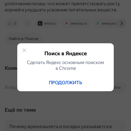
уплотнения почвы, что может препятствовать росту
корней и ухудшать усвоение питательных веществ.
0
lenta.ru
www.kp.ru
www.picturethisai
Найти в Поиске
Поиск в Яндексе
Сделать Яндекс основным поиском
Комментарии
в Сhrome
ПРОДОЛЖИТЬ
Войдите, чтобы комментировать
Войти
Ещё по теме
Почему время вылета и посадки указывается в