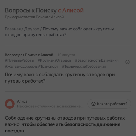
Вопросы к Поиску 
с Алисой
Примеры ответов Поиска с Алисой
Главная
/
Другое
/
Почему важно соблюдать крутизну
отводов при путевых работах?
Вопрос для Поиска с Алисой
10 августа
#ПутевыеРаботы
#КрутизнаОтводов
#БезопасностьДвижения
#ЖелезнодорожныйТранспорт
#ТехническиеТребования
Почему важно соблюдать крутизну отводов при
путевых работах?
Алиса
Как это работает?
На основе источников, возможны неточности
Соблюдение крутизны отводов при путевых работах
важно,
чтобы обеспечить безопасность движения
поездов
.