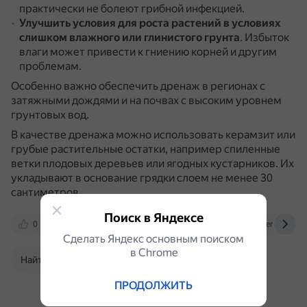
практически не болеют грибной инфекцией.
Улучшить условия для роста растений
в условиях
слишком влажного или глинистого грунта
.
Избыток
влаги может привести к гниению корней и другим
проблемам.
Особенно важно обеспечить дренаж в регионах с
затяжными дождями и на почвах с высоким уровнем
грунтовых вод.
В качестве дренажа можно использовать керамзит или
грубые растительные остатки, например спиленные
ветки плодовых деревьев или ягодных кустарников.
Их
укладывают в основание грядки слоем не менее 30
сантиметров.
Поиск в Яндексе
0
vk.com
dzen.ru
rosselhoscenter.ru
Сделать Яндекс основным поиском
в Сhrome
Найти в Поиске
ПРОДОЛЖИТЬ