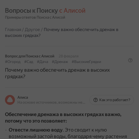
Вопросы к Поиску 
с Алисой
Примеры ответов Поиска с Алисой
Главная
/
Другое
/
Почему важно обеспечить дренаж в
высоких грядках?
Вопрос для Поиска с Алисой
28 февраля
#Огород
#Сад
#Дача
#Дренаж
#ВысокиеГрядки
Почему важно обеспечить дренаж в высоких
грядках?
Алиса
Как это работает?
На основе источников, возможны неточности
Обеспечение дренажа в высоких грядках важно,
потому что это позволяет:
Отвести лишнюю воду
.
Это сводит к нулю
возможный застой воды, благодаря чему растения