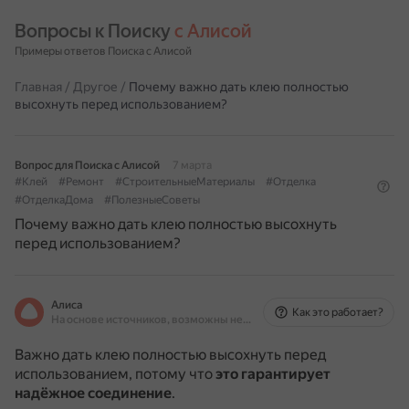
Вопросы к Поиску 
с Алисой
Примеры ответов Поиска с Алисой
Главная
/
Другое
/
Почему важно дать клею полностью
высохнуть перед использованием?
Вопрос для Поиска с Алисой
7 марта
#Клей
#Ремонт
#СтроительныеМатериалы
#Отделка
#ОтделкаДома
#ПолезныеСоветы
Почему важно дать клею полностью высохнуть
перед использованием?
Алиса
Как это работает?
На основе источников, возможны неточности
Важно дать клею полностью высохнуть перед
использованием, потому что
это гарантирует
надёжное соединение
.