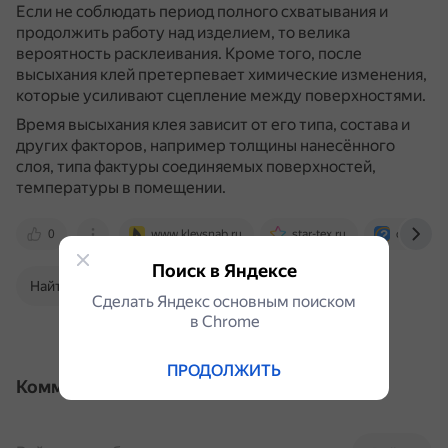
Если не соблюдать период полного схватывания и
продолжить работу над изделием, то велика
вероятность расклеивания.
Кроме того, после
высыхания клей претерпевает химические изменения,
которые усиливают сцепление между поверхностями.
Время высыхания клея зависит от его типа, состава и
других факторов, например толщины нанесённого
слоя, типа фактуры соединяемых поверхностей,
температуры в помещении.
0
www.kleysnab.ru
star-tex.ru
otvet.mail
Поиск в Яндексе
Найти в Поиске
Сделать Яндекс основным поиском
в Сhrome
ПРОДОЛЖИТЬ
Комментарии