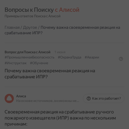
Вопросы к Поиску 
с Алисой
Примеры ответов Поиска с Алисой
Главная
/
Другое
/
Почему важна своевременная реакция на
срабатывание ИПР?
Вопрос для Поиска с Алисой
1 июня
#ПромышленнаяБезопасность
#ОхранаТруда
#Аварии
#Инструктаж
#Обучение
Почему важна своевременная реакция на
срабатывание ИПР?
Алиса
Как это работает?
На основе источников, возможны неточности
Своевременная реакция на срабатывание ручного
пожарного извещателя (ИПР) важна по нескольким
причинам: