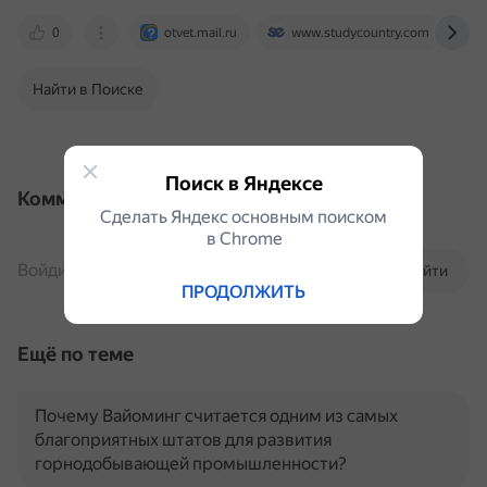
0
otvet.mail.ru
www.studycountry.com
Найти в Поиске
Поиск в Яндексе
Комментарии
Сделать Яндекс основным поиском
в Сhrome
Войдите, чтобы комментировать
Войти
ПРОДОЛЖИТЬ
Ещё по теме
Почему Вайоминг считается одним из самых
благоприятных штатов для развития
горнодобывающей промышленности?