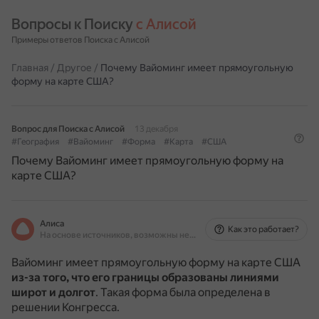
Вопросы к Поиску 
с Алисой
Примеры ответов Поиска с Алисой
Главная
/
Другое
/
Почему Вайоминг имеет прямоугольную
форму на карте США?
Вопрос для Поиска с Алисой
13 декабря
#География
#Вайоминг
#Форма
#Карта
#США
Почему Вайоминг имеет прямоугольную форму на
карте США?
Алиса
Как это работает?
На основе источников, возможны неточности
Вайоминг имеет прямоугольную форму на карте США
из-за того, что его границы образованы линиями
широт и долгот
.
Такая форма была определена в
решении Конгресса.