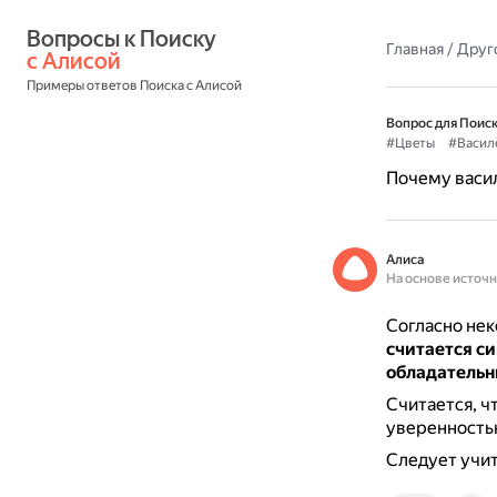
Вопросы к Поиску 
Главная
/
Друг
с Алисой
Примеры ответов Поиска с Алисой
Вопрос для Поиск
#Цветы
#Васил
Почему васил
Алиса
На основе источ
Согласно нек
считается с
обладательн
Считается, ч
уверенностью 
Следует учит