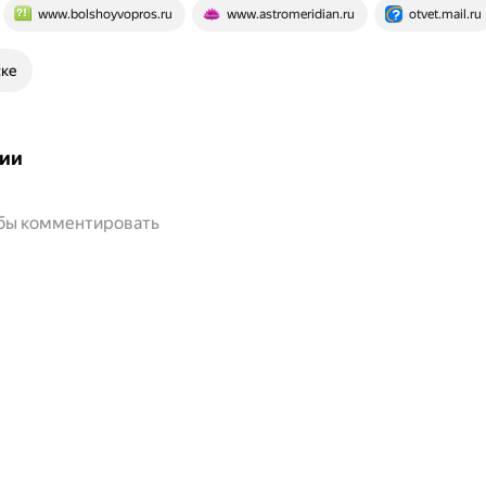
www.bolshoyvopros.ru
www.astromeridian.ru
otvet.mail.ru
ске
ии
обы комментировать