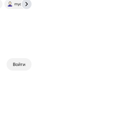
mycruises.livejournal.com
flowwow.com
Войти