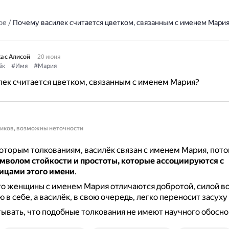
ое
/
Почему василек считается цветком, связанным с именем Мари
а с Алисой
20 июня
ёк
#Имя
#Мария
ек считается цветком, связанным с именем Мария?
ников, возможны неточности
оторым толкованиям, василёк связан с именем Мария, пото
имволом стойкости и простоты, которые ассоциируются с
ицами этого имени
.
то женщины с именем Мария отличаются добротой, силой во
в себе, а василёк, в свою очередь, легко переносит засуху 
ывать, что подобные толкования не имеют научного обосно