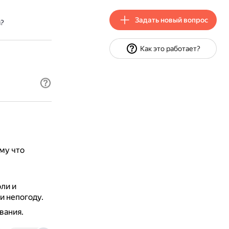
Задать новый вопрос
я?
Как это работает?
му что
ли и
и непогоду.
вания.