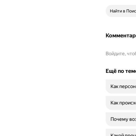
Найти в Пои
Комментар
Войдите, чт
Ещё по тем
Как персон
Как происх
Почему воз
Какой проц