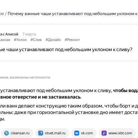
ое
/
Почему ванные чаши устанавливают под небольшим уклоном к
а с Алисой
7 марта
анная
#Уклон
#Слив
#Дизайн
#Ремонт
ые чаши устанавливают под небольшим уклоном к сливу?
ников, возможны неточности
устанавливают под небольшим уклоном к сливу,
чтобы вод
ивное отверстие и не застаивалась
.
и ванн делают конструкцию таким образом, чтобы борт и д
льны: даже при горизонтальной установке дно имеет дост
ды.
cleansan.ru
otvet.mail.ru
vk.com
www.ixbt.com