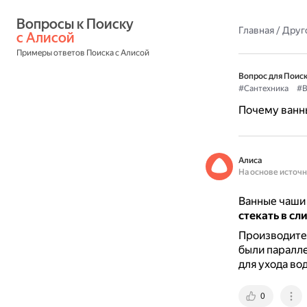
Вопросы к Поиску 
Главная
/
Друг
с Алисой
Примеры ответов Поиска с Алисой
Вопрос для Поиск
#Сантехника
#В
Почему ванн
Алиса
На основе источ
Ванные чаши 
стекать в сл
Производител
были паралле
для ухода во
0