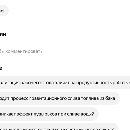
ске
ии
обы комментировать
е
ализация рабочего стола влияет на продуктивность работы
одит процесс гравитационного слива топлива из бака
никает эффект пузырьков при сливе воды?
ент масла может оставаться в системе после слива?