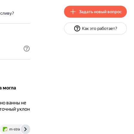
Задать новый вопрос
 сливу?
Как это работает?
а могла
но ванны не
аточный уклон
m-strana.ru