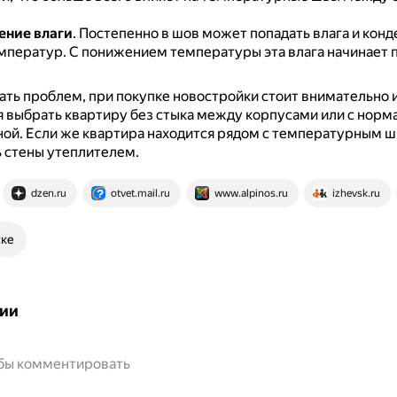
ение влаги
.
Постепенно в шов может попадать влага и конде
мператур.
С понижением температуры эта влага начинает 
ть проблем, при покупке новостройки стоит внимательно 
я выбрать квартиру без стыка между корпусами или с норм
ной.
Если же квартира находится рядом с температурным 
 стены утеплителем.
dzen.ru
otvet.mail.ru
www.alpinos.ru
izhevsk.ru
ске
ии
обы комментировать