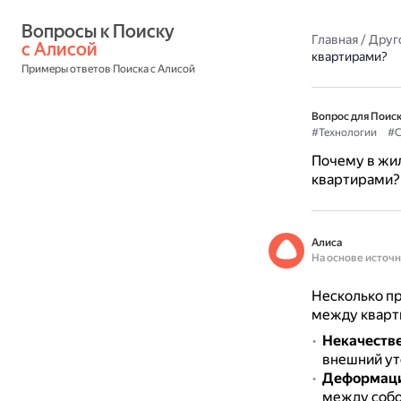
Вопросы к Поиску 
Главная
/
Друг
с Алисой
квартирами?
Примеры ответов Поиска с Алисой
Вопрос для Поиск
#Технологии
#С
Почему в жи
квартирами?
Алиса
На основе источ
Несколько пр
между кварт
Некачестве
внешний ут
Деформаци
между собо