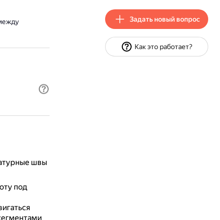
Задать новый вопрос
 между
Как это работает?
ратурные швы
оту под
вигаться
 сегментами