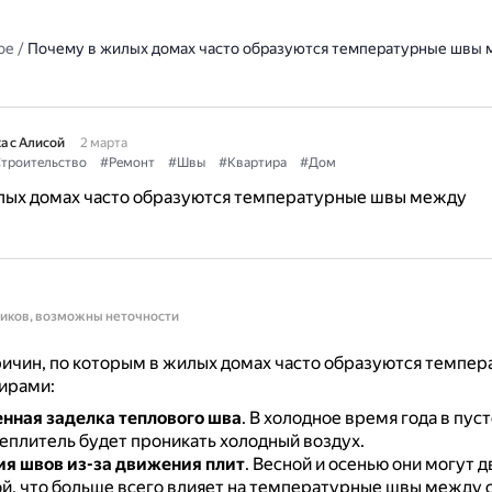
ое
/
Почему в жилых домах часто образуются температурные швы
а с Алисой
2 марта
троительство
#Ремонт
#Швы
#Квартира
#Дом
лых домах часто образуются температурные швы между
ников, возможны неточности
ичин, по которым в жилых домах часто образуются темпе
ирами:
нная заделка теплового шва
.
В холодное время года в пуст
еплитель будет проникать холодный воздух.
я швов из-за движения плит
.
Весной и осенью они могут д
й, что больше всего влияет на температурные швы между