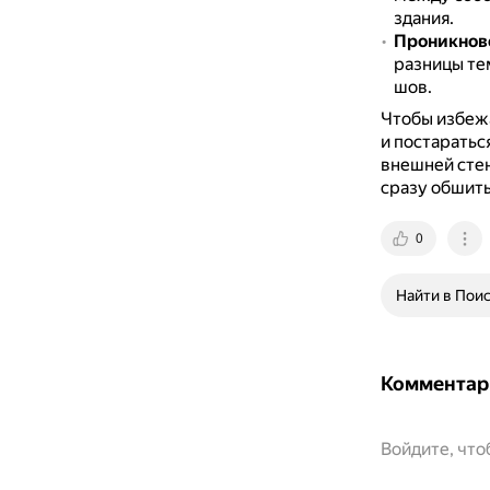
здания.
Проникнов
разницы те
шов.
Чтобы избежа
и постаратьс
внешней сте
сразу обшить
0
Найти в Пои
Комментар
Войдите, чт