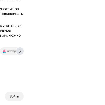
нсат из-за
продавливать
изучить план
альной
швом, можно
www.promalpservice.ru
Войти