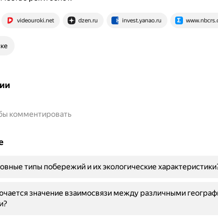
videouroki.net
dzen.ru
invest.yanao.ru
www.nbcrs.
ске
ии
обы комментировать
е
овные типы побережий и их экологические характеристики
лючается значение взаимосвязи между различными геогра
и?