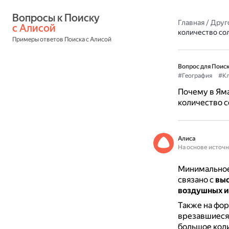
Вопросы к Поиску 
Главная
/
Друг
с Алисой
количество со
Примеры ответов Поиска с Алисой
Вопрос для Поиск
#География
#К
Почему в Ям
количество 
Алиса
На основе источ
Минимальное
связано с
выс
воздушных и 
Также на фор
врезавшиеся 
большое коли