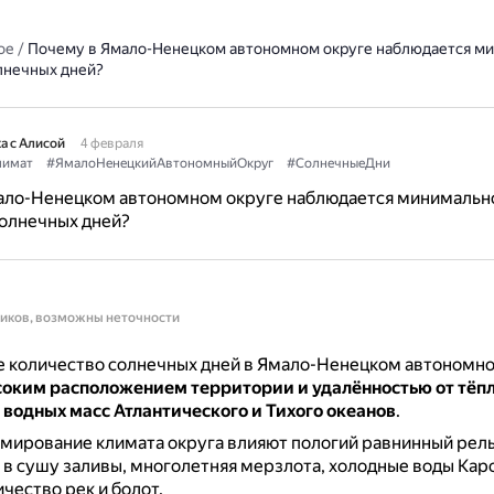
ое
/
Почему в Ямало-Ненецком автономном округе наблюдается м
лнечных дней?
а с Алисой
4 февраля
лимат
#ЯмалоНенецкийАвтономныйОкруг
#СолнечныеДни
ало-Ненецком автономном округе наблюдается минимальн
солнечных дней?
ников, возможны неточности
 количество солнечных дней в Ямало-Ненецком автономно
оким расположением территории и удалённостью от тёп
водных масс Атлантического и Тихого океанов
.
мирование климата округа влияют пологий равнинный рель
в сушу заливы, многолетняя мерзлота, холодные воды Карс
чество рек и болот.