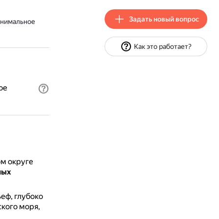
Задать новый вопрос
инимальное
Как это работает?
ое
м округе
лых
еф, глубоко
кого моря,