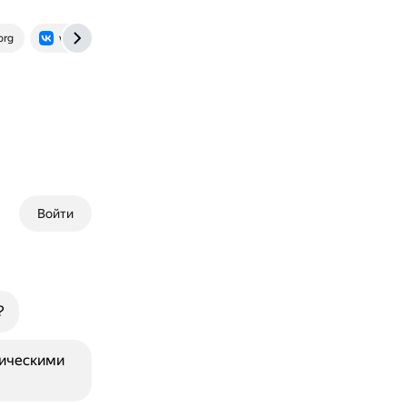
org
vk.com
Войти
?
фическими