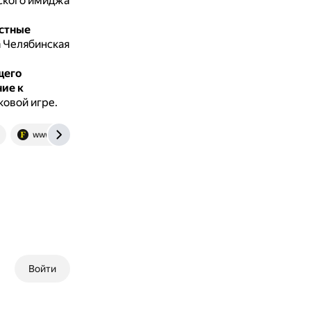
еского имиджа
стные
а Челябинская
щего
ие к
ковой игре.
www.forbes.ru
Войти