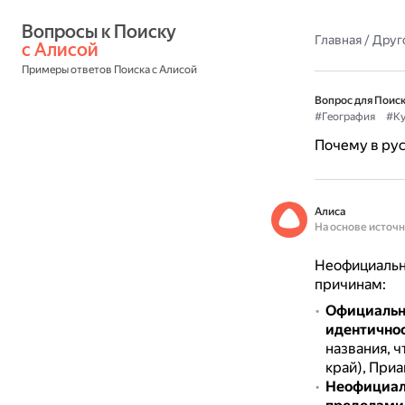
Вопросы к Поиску 
Главная
/
Друг
с Алисой
Примеры ответов Поиска с Алисой
Вопрос для Поиск
#География
#Ку
Почему в ру
Алиса
На основе источ
Неофициальны
причинам:
Официально
идентичнос
названия, 
край), Приа
Неофициаль