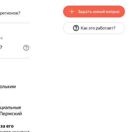
Задать новый вопрос
 регионов?
Как это работает?
ти
?
кольким
ю
ициальные
(Пермский
за его