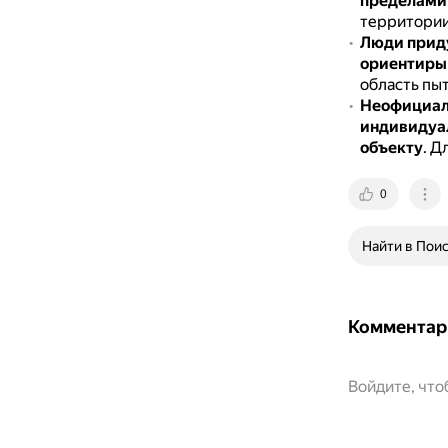
пределами
территории
Люди прид
ориентиры
область пы
Неофициаль
индивидуал
объекту
.
Дл
0
Найти в Пои
Комментар
Войдите, чт