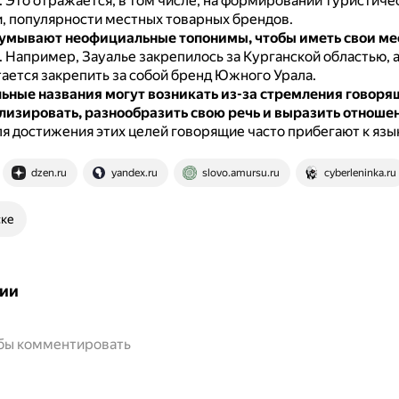
.
Это отражается, в том числе, на формировании туристич
, популярности местных товарных брендов.
умывают неофициальные топонимы, чтобы иметь свои ме
.
Например, Зауалье закрепилось за Курганской областью, 
тается закрепить за собой бренд Южного Урала.
ные названия могут возникать из-за стремления говоря
изировать, разнообразить свою речь и выразить отношен
я достижения этих целей говорящие часто прибегают к язы
dzen.ru
yandex.ru
slovo.amursu.ru
cyberleninka.ru
ске
ии
обы комментировать