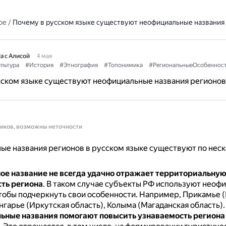
ое
/
Почему в русском языке существуют неофициальные названия
а с Алисой
4 мая
льтура
#История
#Этнография
#Топонимика
#РегиональныеОсобеннос
сском языке существуют неофициальные названия регионов
ников, возможны неточности
е названия регионов в русском языке существуют по нес
е название не всегда удачно отражает территориальну
ть региона
.
В таком случае субъекты РФ используют неоф
чтобы подчеркнуть свои особенности.
Например, Прикамье 
нгарье (Иркутская область), Колыма (Магаданская область).
ные названия помогают повысить узнаваемость региона 