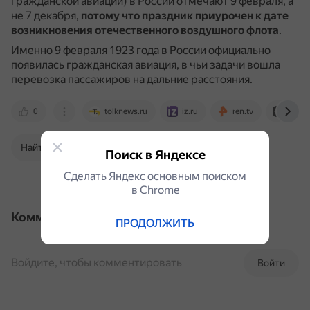
гражданской авиации) в России отмечают 9 февраля, а
не 7 декабря,
потому что праздник приурочен к дате
возникновения отечественного воздушного флота
.
Именно 9 февраля 1923 года в России официально
появилась гражданская авиация, в чьи задачи вошла
перевозка пассажиров на дальние расстояния.
0
tolknews.ru
iz.ru
ren.tv
dzen.
Найти в Поиске
Поиск в Яндексе
Сделать Яндекс основным поиском
в Сhrome
Комментарии
ПРОДОЛЖИТЬ
Войдите, чтобы комментировать
Войти