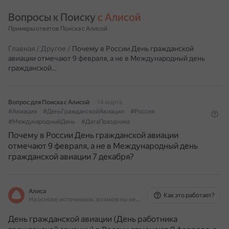
Вопросы к Поиску 
с Алисой
Примеры ответов Поиска с Алисой
Главная
/
Другое
/
Почему в России День гражданской
авиации отмечают 9 февраля, а не в Международный день
гражданской…
Вопрос для Поиска с Алисой
14 марта
#Авиация
#ДеньГражданскойАвиации
#Россия
#МеждународныйДень
#ДатаПраздника
Почему в России День гражданской авиации
отмечают 9 февраля, а не в Международный день
гражданской авиации 7 декабря?
Алиса
Как это работает?
На основе источников, возможны неточности
День гражданской авиации (День работника