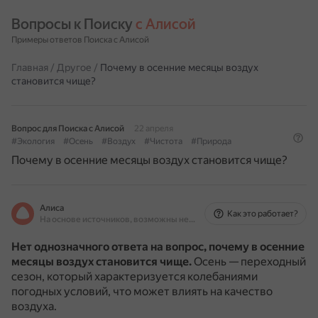
Вопросы к Поиску 
с Алисой
Примеры ответов Поиска с Алисой
Главная
/
Другое
/
Почему в осенние месяцы воздух
становится чище?
Вопрос для Поиска с Алисой
22 апреля
#Экология
#Осень
#Воздух
#Чистота
#Природа
Почему в осенние месяцы воздух становится чище?
Алиса
Как это работает?
На основе источников, возможны неточности
Нет однозначного ответа на вопрос, почему в осенние
месяцы воздух становится чище.
Осень — переходный
сезон, который характеризуется колебаниями
погодных условий, что может влиять на качество
воздуха.