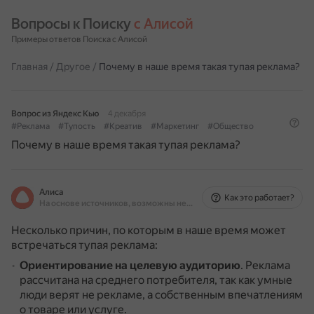
Вопросы к Поиску 
с Алисой
Примеры ответов Поиска с Алисой
Главная
/
Другое
/
Почему в наше время такая тупая реклама?
Вопрос из Яндекс Кью
4 декабря
#Реклама
#Тупость
#Креатив
#Маркетинг
#Общество
Почему в наше время такая тупая реклама?
Алиса
Как это работает?
На основе источников, возможны неточности
Несколько причин, по которым в наше время может
встречаться тупая реклама:
Ориентирование на целевую аудиторию
.
Реклама
рассчитана на среднего потребителя, так как умные
люди верят не рекламе, а собственным впечатлениям
о товаре или услуге.