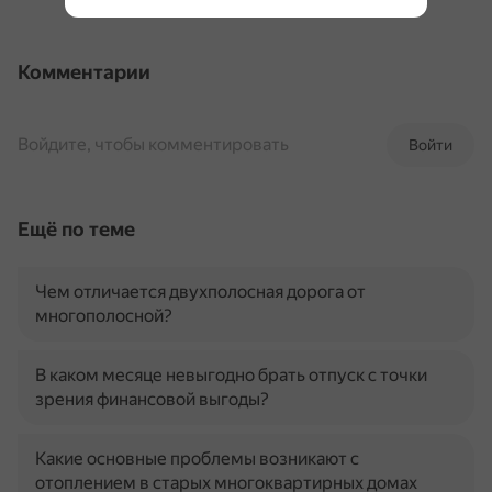
Комментарии
Войдите, чтобы комментировать
Войти
Ещё по теме
Чем отличается двухполосная дорога от
многополосной?
В каком месяце невыгодно брать отпуск с точки
зрения финансовой выгоды?
Какие основные проблемы возникают с
отоплением в старых многоквартирных домах