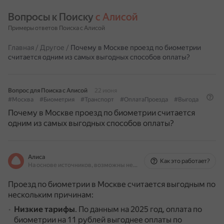
Вопросы к Поиску 
с Алисой
Примеры ответов Поиска с Алисой
Главная
/
Другое
/
Почему в Москве проезд по биометрии
считается одним из самых выгодных способов оплаты?
Вопрос для Поиска с Алисой
22 июня
#Москва
#Биометрия
#Транспорт
#ОплатаПроезда
#Выгода
Почему в Москве проезд по биометрии считается
одним из самых выгодных способов оплаты?
Алиса
Как это работает?
На основе источников, возможны неточности
Проезд по биометрии в Москве считается выгодным по
нескольким причинам:
Низкие тарифы
.
По данным на 2025 год, оплата по
биометрии на 11 рублей выгоднее оплаты по