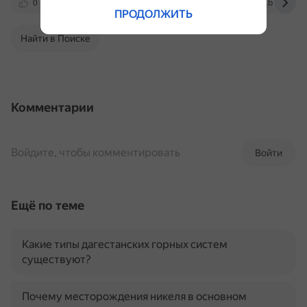
0
ru.ruwiki.ru
bigenc.ru
www.britannica
ПРОДОЛЖИТЬ
Найти в Поиске
Комментарии
Войдите, чтобы комментировать
Войти
Ещё по теме
Какие типы дагестанских горных систем
существуют?
Почему месторождения никеля в основном