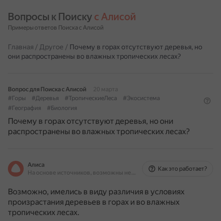
Вопросы к Поиску 
с Алисой
Примеры ответов Поиска с Алисой
Главная
/
Другое
/
Почему в горах отсутствуют деревья, но
они распространены во влажных тропических лесах?
Вопрос для Поиска с Алисой
20 марта
#Горы
#Деревья
#ТропическиеЛеса
#Экосистема
#География
#Биология
Почему в горах отсутствуют деревья, но они
распространены во влажных тропических лесах?
Алиса
Как это работает?
На основе источников, возможны неточности
Возможно, имелись в виду различия в условиях
произрастания деревьев в горах и во влажных
тропических лесах.