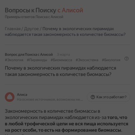
Вопросы к Поиску 
с Алисой
Примеры ответов Поиска с Алисой
Главная
/
Другое
/
Почему в экологических пирамидах
наблюдается такая закономерность в количестве биомассы?
Вопрос для Поиска с Алисой
3 марта
#Экология
#Пирамиды
#Биоммасса
#Экосистема
#Биология
Почему в экологических пирамидах наблюдается
такая закономерность в количестве биомассы?
Алиса
Как это работает?
На основе источников, возможны неточности
Закономерность в количестве биомассы в
экологических пирамидах наблюдается из-за
того, что
в любой трофической цепи не вся пища используется
на рост особи, то есть на формирование биомассы
.