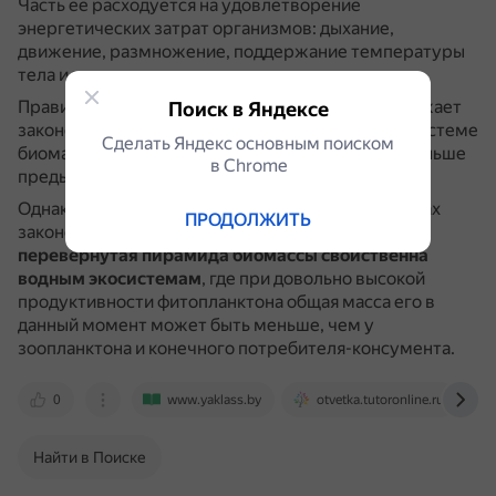
Часть её расходуется на удовлетворение
энергетических затрат организмов: дыхание,
движение, размножение, поддержание температуры
тела и т. д..
Правило экологической пирамиды биомасс отражает
Поиск в Яндексе
закономерность, согласно которой в любой экосистеме
Сделать Яндекс основным поиском
биомасса каждого следующего звена в 10 раз меньше
в Сhrome
предыдущего.
Однако стоит учитывать, что в разных экосистемах
ПРОДОЛЖИТЬ
закономерность может отличаться. Например,
перевёрнутая пирамида биомассы свойственна
водным экосистемам
, где при довольно высокой
продуктивности фитопланктона общая масса его в
данный момент может быть меньше, чем у
зоопланктона и конечного потребителя-консумента.
0
www.yaklass.by
otvetka.tutoronline.ru
Найти в Поиске