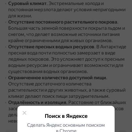
Суровый климат
.
Экстремальные холода и
постоянная мерзлота делают условия непригодными
для жизни.
Отсутствие постоянного растительного покрова
.
Большая часть земной поверхности покрыта льдом и
снегом, что делает возможные источники питания
крайне ограниченными для живых организмов.
Отсутствие пресных водных ресурсов
.
В Антарктиде
пресная вода почти полностью замерзает в виде
ледяных покровов.
Это усложняет доступ к пресным
водным ресурсам и ограничивает возможности для
существования водных организмов.
Ограниченное количество доступной пищи
.
Отсутствие достаточного количества
растительности и других животных, а также суровый
климат делают поиск пищи затруднительным.
Отдалённость и изоляция
.
Расстояние от ближайших
заселённых пунктов и трудности доставки ресурсов
делают жизнь в Антарктиде практически
Поиск в Яндексе
невозможной для людей и других организмов.
Сделать Яндекс основным поиском
в Сhrome