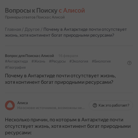
Вопросы к Поиску 
с Алисой
Примеры ответов Поиска с Алисой
Главная
/
Другое
/
Почему в Антарктиде почти отсутствует
жизнь, хотя континент богат природными ресурсами?
Вопрос для Поиска с Алисой
16 февраля
#Антарктида
#Жизнь
#Ресурсы
#Экология
#Биология
#География
Почему в Антарктиде почти отсутствует жизнь,
хотя континент богат природными ресурсами?
Алиса
Как это работает?
На основе источников, возможны неточности
Несколько причин, по которым в Антарктиде почти
отсутствует жизнь, хотя континент богат природными
ресурсами: