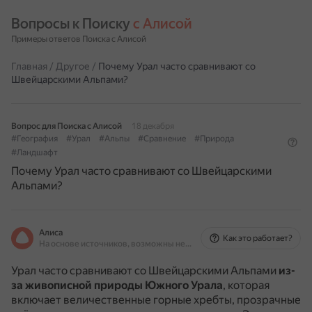
Вопросы к Поиску 
с Алисой
Примеры ответов Поиска с Алисой
Главная
/
Другое
/
Почему Урал часто сравнивают со
Швейцарскими Альпами?
Вопрос для Поиска с Алисой
18 декабря
#География
#Урал
#Альпы
#Сравнение
#Природа
#Ландшафт
Почему Урал часто сравнивают со Швейцарскими
Альпами?
Алиса
Как это работает?
На основе источников, возможны неточности
Урал часто сравнивают со Швейцарскими Альпами
из-
за живописной природы Южного Урала
, которая
включает величественные горные хребты, прозрачные