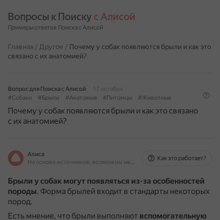
Вопросы к Поиску 
с Алисой
Примеры ответов Поиска с Алисой
Главная
/
Другое
/
Почему у собак появляются брыли и как это
связано с их анатомией?
Вопрос для Поиска с Алисой
17 октября
#Собаки
#Брыли
#Анатомия
#Питомцы
#Животные
Почему у собак появляются брыли и как это связано
с их анатомией?
Алиса
Как это работает?
На основе источников, возможны неточности
Брыли у собак могут появляться из-за особенностей
породы
.
Форма брылей входит в стандарты некоторых
пород.
Есть мнение, что брыли выполняют
вспомогательную