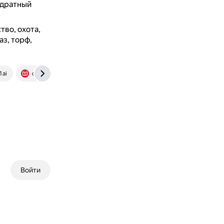
адратный
во, охота,
з, торф,
1ai
obrazovaka.ru
www.gazeta.ru
Войти