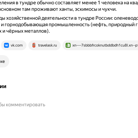
ления в тундре обычно составляет менее 1 человека на кв
основном там проживают ханты, эскимосы и чукчи.
ы хозяйственной деятельности в тундре России: оленеводст
 и горнодобывающая промышленность (нефть, природный га
 и чёрных металлов).
vk.com
travelask.ru
xn----7sbbbfrcoknutbddbdh1cu8l.xn--p
ске
ии
обы комментировать