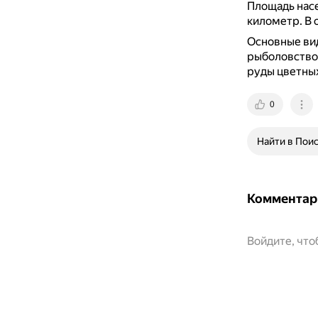
Площадь насе
километр.
В 
Основные вид
рыболовство
руды цветных
0
Найти в Пои
Комментар
Войдите, чт