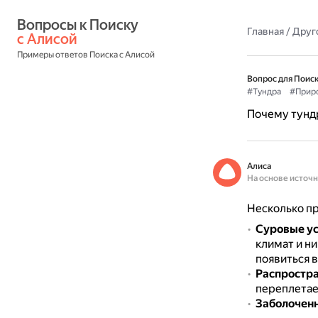
Вопросы к Поиску 
Главная
/
Друг
с Алисой
Примеры ответов Поиска с Алисой
Вопрос для Поиск
#Тундра
#Прир
Почему тундр
Алиса
На основе источ
Несколько пр
Суровые ус
климат и н
появиться в
Распростра
переплетает
Заболоченн