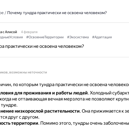
ое
/
Почему тундра практически не освоена человеком?
а с Алисой
4 февраля
одныеУсловия
#ОсвоениеТерритории
#Экосистема
#Адаптация
а практически не освоена человеком?
ников, возможны неточности
ичин, по которым тундра практически не освоена человеко
ловия для проживания и работы людей
.
Холодный субарк
икогда не оттаивающая вечная мерзлота не позволяют круп
 тундре.
нение низкорослой растительности
.
Она прижимается к з
ся друг с другом.
ость территории
.
Помимо этого, тундры очень заболочены