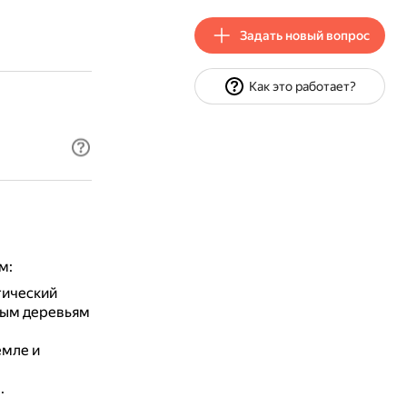
Задать новый вопрос
Как это работает?
м:
тический
ным деревьям
емле и
.