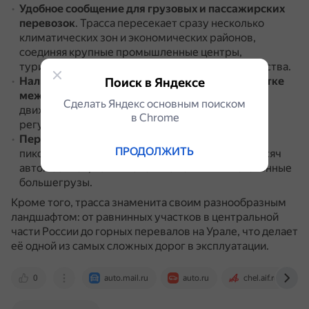
Удобное сообщение для грузовых и пассажирских
перевозок
.
Трасса пересекает сразу несколько
климатических зон и экономических районов,
соединяя крупные промышленные центры,
туристические объекты и культурные пространства.
Наличие промышленных предприятий на участке
Поиск в Яндексе
между городами
.
Из-за этого средняя скорость
Сделать Яндекс основным поиском
движения снижается, а водителям приходится
в Сhrome
регулярно обгонять.
Перегрузка участка от Уфы до Челябинска
.
В
ПРОДОЛЖИТЬ
пиковый период через дорогу проезжает 17 тысяч
автомобилей, почти половина из них — многотонные
большегрузы.
Кроме того, трасса знаменита своим разнообразным
ландшафтом: от равнинных участков в центральной
части России до горных перевалов на Урале, что делает
её одной из самых сложных дорог в эксплуатации.
0
auto.mail.ru
auto.ru
chel.aif.ru