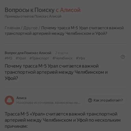
Вопросы к Поиску 
с Алисой
Примеры ответов Поиска с Алисой
Главная
/
Другое
/
Почему трасса М-5 Урал считается важной
транспортной артерией между Челябинском и Уфой?
Вопрос для Поиска с Алисой
2 марта
#М5
#Урал
#Транспорт
#Челябинск
#Уфа
Почему трасса М-5 Урал считается важной
транспортной артерией между Челябинском и
Уфой?
Алиса
Как это работает?
На основе источников, возможны неточности
Трасса М-5 «Урал» считается важной транспортной
артерией между Челябинском и Уфой по нескольким
причинам: