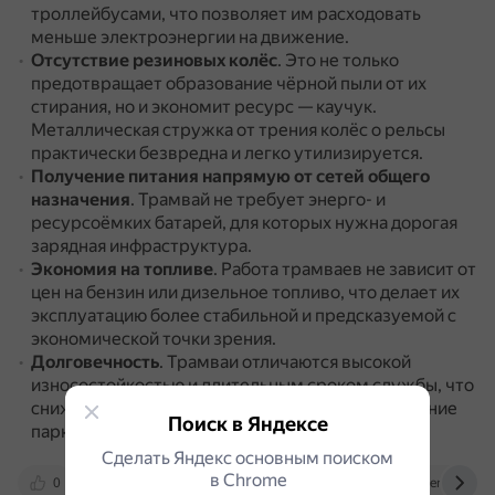
троллейбусами, что позволяет им расходовать
меньше электроэнергии на движение.
Отсутствие резиновых колёс
.
Это не только
предотвращает образование чёрной пыли от их
стирания, но и экономит ресурс — каучук.
Металлическая стружка от трения колёс о рельсы
практически безвредна и легко утилизируется.
Получение питания напрямую от сетей общего
назначения
.
Трамвай не требует энерго- и
ресурсоёмких батарей, для которых нужна дорогая
зарядная инфраструктура.
Экономия на топливе
.
Работа трамваев не зависит от
цен на бензин или дизельное топливо, что делает их
эксплуатацию более стабильной и предсказуемой с
экономической точки зрения.
Долговечность
.
Трамваи отличаются высокой
износостойкостью и длительным сроком службы, что
снижает затраты на их обслуживание и обновление
Поиск в Яндексе
парка.
Сделать Яндекс основным поиском
в Сhrome
0
vk.com
perevozka24.ru
greenvector.m