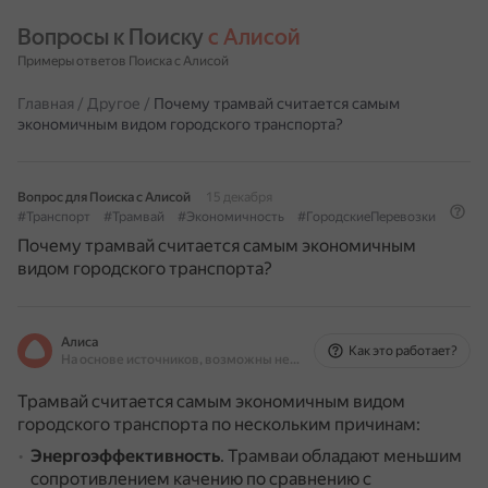
Вопросы к Поиску 
с Алисой
Примеры ответов Поиска с Алисой
Главная
/
Другое
/
Почему трамвай считается самым
экономичным видом городского транспорта?
Вопрос для Поиска с Алисой
15 декабря
#Транспорт
#Трамвай
#Экономичность
#ГородскиеПеревозки
Почему трамвай считается самым экономичным
видом городского транспорта?
Алиса
Как это работает?
На основе источников, возможны неточности
Трамвай считается самым экономичным видом
городского транспорта по нескольким причинам:
Энергоэффективность
.
Трамваи обладают меньшим
сопротивлением качению по сравнению с