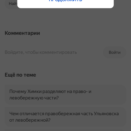
Найти в Поиске
Комментарии
Войдите, чтобы комментировать
Войти
Ещё по теме
Почему Химки разделяют на право- и
левобережную части?
Чем отличается правобережная часть Ульяновска
от левобережной?