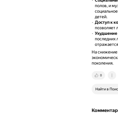
Социальны
полов, и му
социальное
детей.
Доступ к к
позволяет 
Ухудшение
последних 
отражается 
На снижение 
экономическа
поколения.
0
Найти в Пои
Комментар