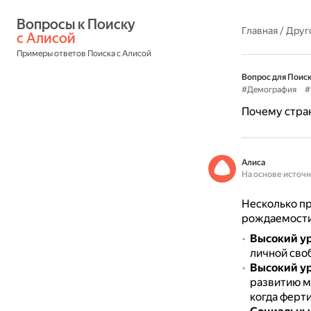
Вопросы к Поиску 
Главная
/
Друг
с Алисой
Примеры ответов Поиска с Алисой
Вопрос для Поиск
#Демография
#
Почему стра
Алиса
На основе источ
Несколько пр
рождаемости
Высокий у
личной своб
Высокий у
развитию м
когда ферт