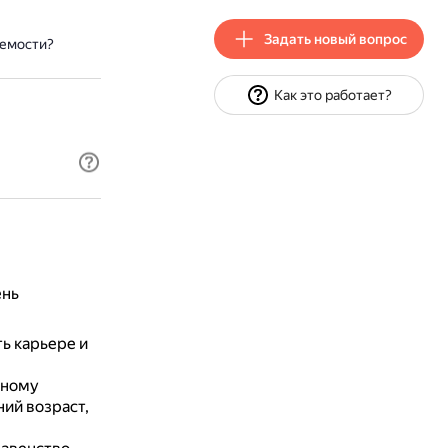
Задать новый вопрос
аемости?
Как это работает?
ень
ь карьере и
ьному
ий возраст,