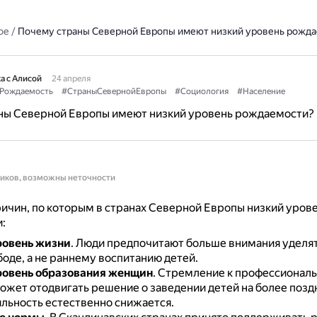
ое
/
Почему страны Северной Европы имеют низкий уровень рожд
а с Алисой
24 апреля
Рождаемость
#СтраныСевернойЕвропы
#Социология
#Население
ны Северной Европы имеют низкий уровень рождаемости?
ников, возможны неточности
ичин, по которым в странах Северной Европы низкий уров
:
ровень жизни
.
Люди предпочитают больше внимания уделят
оде, а не раннему воспитанию детей.
ровень образования женщин
.
Стремление к профессионал
ожет отодвигать решение о заведении детей на более поздн
ильность естественно снижается.