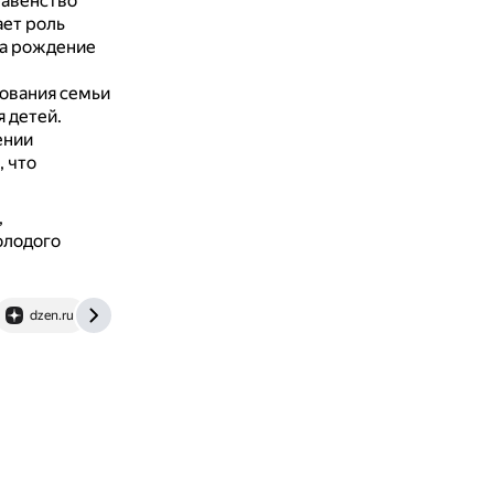
равенство
ает роль
на рождение
рования семьи
 детей.
ении
 что
,
олодого
dzen.ru
regnum.ru