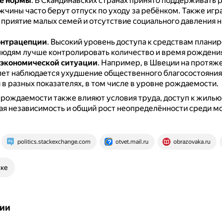
е нормы
.
В Скандинавских странах принято поддерживать 
жчины часто берут отпуск по уходу за ребёнком.
Также игр
 приятие малых семей и отсутствие социального давления 
онтрацепции
.
Высокий уровень доступа к средствам плани
людям лучше контролировать количество и время рождения
 экономической ситуации
.
Например, в Швеции на протяж
лет наблюдается ухудшение общественного благосостояния,
в разных показателях, в том числе в уровне рождаемости.
рождаемости также влияют условия труда, доступ к жилью
я независимость и общий рост неопределённости среди м
politics.stackexchange.com
otvet.mail.ru
obrazovaka.ru
ске
ии