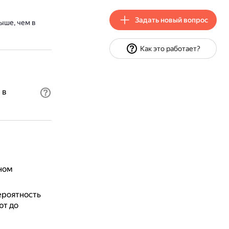
Задать новый вопрос
ыше, чем в
Как это работает?
 в
ном
ероятность
ют до