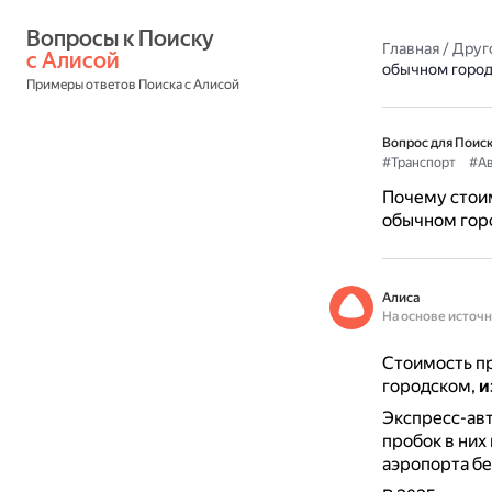
Вопросы к Поиску 
Главная
/
Друг
с Алисой
обычном горо
Примеры ответов Поиска с Алисой
Вопрос для Поиск
#Транспорт
#Ав
Почему стоим
обычном гор
Алиса
На основе источ
Стоимость пр
городском,
и
Экспресс-авт
пробок в них
аэропорта бе