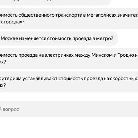
имость общественного транспорта в мегаполисах значите
х городах?
в Москве изменяется стоимость проезда в метро?
имость проезда на электричках между Минском и Гродно н
ах?
ритериям устанавливают стоимость проезда на скоростных
ях?