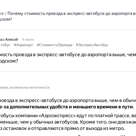
ое
/
Почему стоимость проезда в экспресс-автобусе до аэропорта в
дском?
а с Алисой
4 июня
тобус
#Аэропорт
#СтоимостьПроезда
#ЭкспрессАвтобус
ость проезда в экспресс-автобусе до аэропорта выше, чем
одском?
ников, возможны неточности
оезда в экспресс-автобусе до аэропорта выше, чем в обыч
з-за дополнительных удобств и меньшего времени в пути
.
обусы компании «Аэроэкспресс» едут по платной трассе, в
 меньше, чем у обычных автобусов.
Кроме того, они доезжа
з остановок и отправляются прямо от выхода из метро.