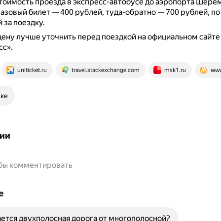
стоимость проезда в экспресс-автобусе до аэропорта Шере
разовый билет — 400 рублей, туда-обратно — 700 рублей, п
 за поездку.
ену лучше уточнить перед поездкой на официальном сайте
сс».
uniticket.ru
travel.stackexchange.com
msk1.ru
www
ске
ии
обы комментировать
е
ется двухполосная дорога от многополосной?