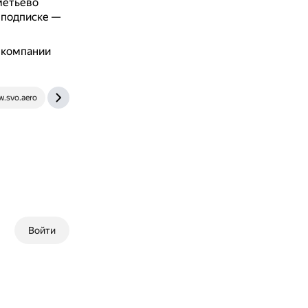
метьево
о подписке —
 компании
.svo.aero
irecommend.ru
Войти