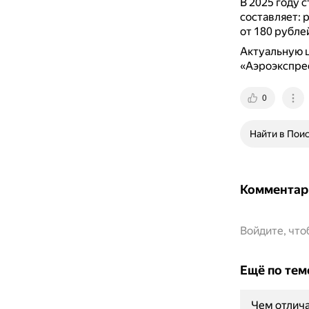
В 2025 году 
составляет: 
от 180 рублей
Актуальную ц
«Аэроэкспре
0
Найти в Пои
Комментар
Войдите, чт
Ещё по тем
Чем отлича