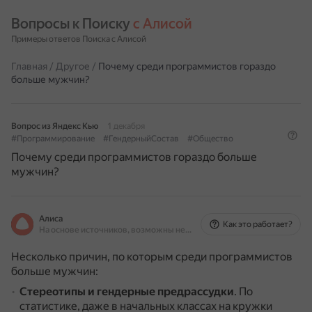
Вопросы к Поиску 
с Алисой
Примеры ответов Поиска с Алисой
Главная
/
Другое
/
Почему среди программистов гораздо
больше мужчин?
Вопрос из Яндекс Кью
1 декабря
#Программирование
#ГендерныйСостав
#Общество
Почему среди программистов гораздо больше
мужчин?
Алиса
Как это работает?
На основе источников, возможны неточности
Несколько причин, по которым среди программистов
больше мужчин:
Стереотипы и гендерные предрассудки
.
По
статистике, даже в начальных классах на кружки