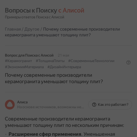
Вопросы к Поиску 
с Алисой
Примеры ответов Поиска с Алисой
Главная
/
Другое
/
Почему современные производители
керамогранита уменьшают толщину плит?
Вопрос для Поиска с Алисой
21 мая
#Керамогранит
#ТолщинаПлиты
#СовременныеТехнологии
#ЭкономияМатериала
#ДизайнИнтерьера
Почему современные производители
керамогранита уменьшают толщину плит?
Алиса
Как это работает?
На основе источников, возможны неточности
Современные производители керамогранита
уменьшают толщину плит по нескольким причинам:
Расширение сфер применения
.
Уменьшенная