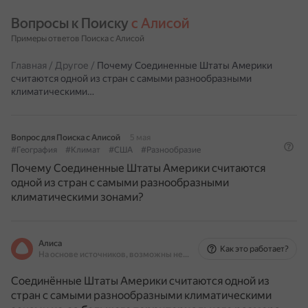
Вопросы к Поиску 
с Алисой
Примеры ответов Поиска с Алисой
Главная
/
Другое
/
Почему Соединенные Штаты Америки
считаются одной из стран с самыми разнообразными
климатическими…
Вопрос для Поиска с Алисой
5 мая
#География
#Климат
#США
#Разнообразие
Почему Соединенные Штаты Америки считаются
одной из стран с самыми разнообразными
климатическими зонами?
Алиса
Как это работает?
На основе источников, возможны неточности
Соединённые Штаты Америки считаются одной из
стран с самыми разнообразными климатическими