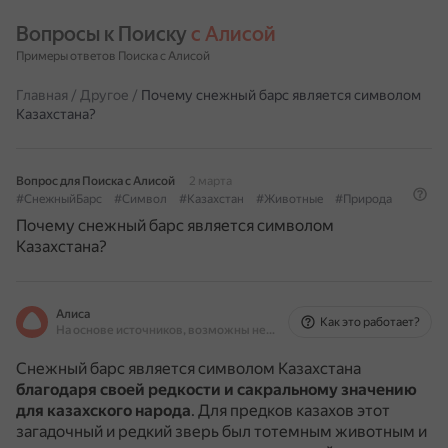
Вопросы к Поиску 
с Алисой
Примеры ответов Поиска с Алисой
Главная
/
Другое
/
Почему снежный барс является символом
Казахстана?
Вопрос для Поиска с Алисой
2 марта
#СнежныйБарс
#Символ
#Казахстан
#Животные
#Природа
Почему снежный барс является символом
Казахстана?
Алиса
Как это работает?
На основе источников, возможны неточности
Снежный барс является символом Казахстана
благодаря своей редкости и сакральному значению
для казахского народа
.
Для предков казахов этот
загадочный и редкий зверь был тотемным животным и