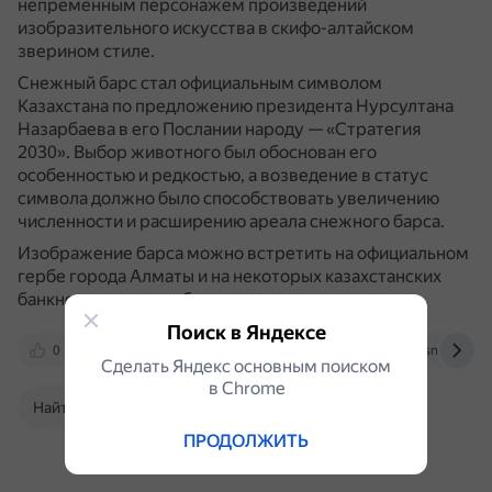
непременным персонажем произведений
изобразительного искусства в скифо-алтайском
зверином стиле.
Снежный барс стал официальным символом
Казахстана по предложению президента Нурсултана
Назарбаева в его Послании народу — «Стратегия
2030».
Выбор животного был обоснован его
особенностью и редкостью, а возведение в статус
символа должно было способствовать увеличению
численности и расширению ареала снежного барса.
Изображение барса можно встретить на официальном
гербе города Алматы и на некоторых казахстанских
банкнотах старого образца.
Поиск в Яндексе
0
welcome.kz
vk.com
globalsnowleopar
Сделать Яндекс основным поиском
в Сhrome
Найти в Поиске
ПРОДОЛЖИТЬ